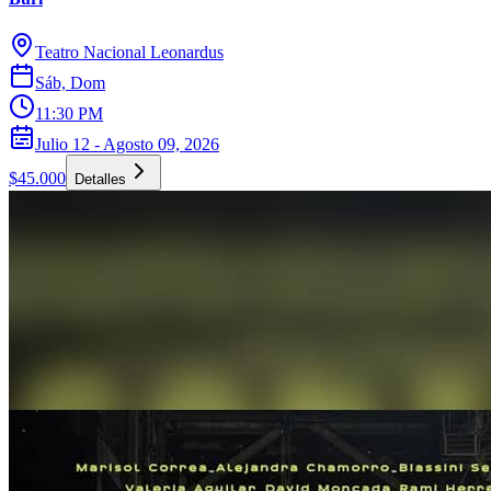
Teatro Nacional Leonardus
Sáb, Dom
11:30 PM
Julio 12 - Agosto 09, 2026
$45.000
Detalles