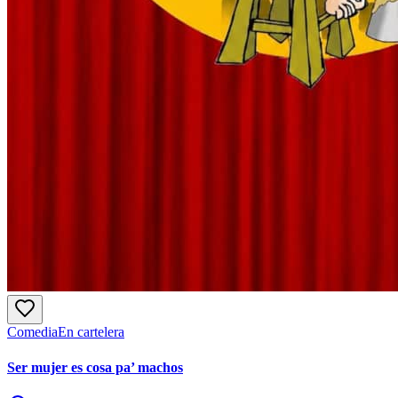
Comedia
En cartelera
Ser mujer es cosa pa’ machos