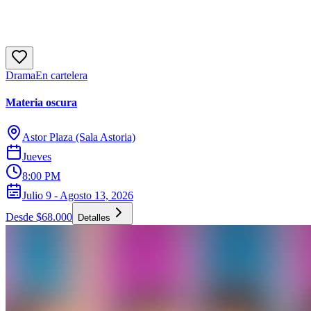
Drama
En cartelera
Materia oscura
Astor Plaza (Sala Astoria)
Jueves
8:00 PM
Julio 9 - Agosto 13, 2026
Desde $68.000
Detalles