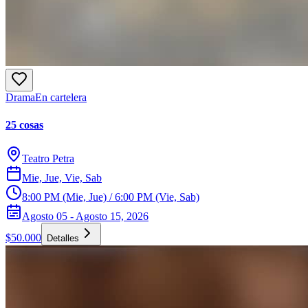
Drama
En cartelera
25 cosas
Teatro Petra
Mie, Jue, Vie, Sab
8:00 PM (Mie, Jue) / 6:00 PM (Vie, Sab)
Agosto 05 - Agosto 15, 2026
$50.000
Detalles