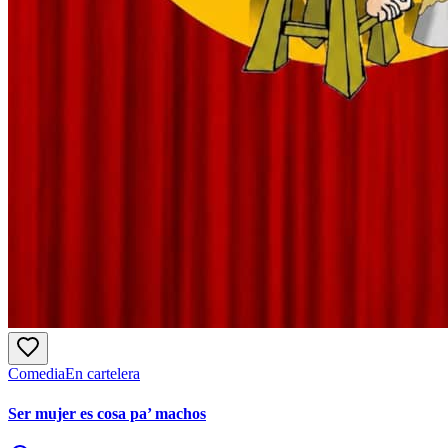
Comedia
En cartelera
Ser mujer es cosa pa’ machos