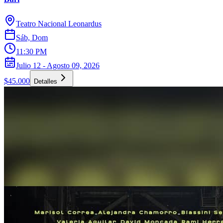
Teatro Nacional Leonardus
Sáb, Dom
11:30 PM
Julio 12 - Agosto 09, 2026
$45.000
Detalles