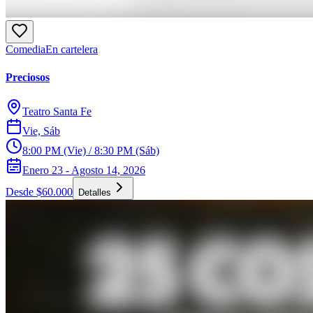
Comedia
En cartelera
Preciosos
Teatro Santa Fe
Vie, Sáb
8:00 PM (Vie) / 8:30 PM (Sáb)
Enero 23 - Agosto 14, 2026
Desde $60.000
Detalles