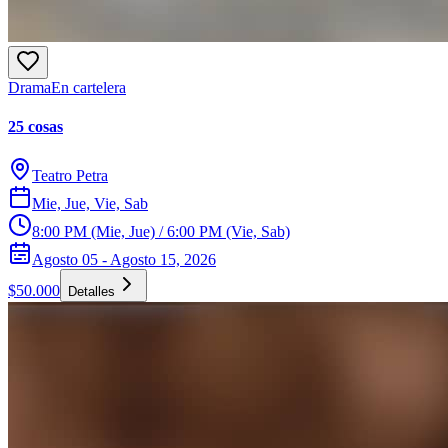
Drama
En cartelera
25 cosas
Teatro Petra
Mie, Jue, Vie, Sab
8:00 PM (Mie, Jue) / 6:00 PM (Vie, Sab)
Agosto 05 - Agosto 15, 2026
$50.000
Detalles