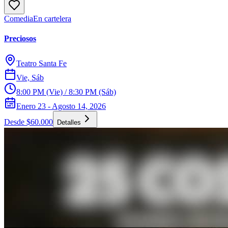
Comedia
En cartelera
Preciosos
Teatro Santa Fe
Vie, Sáb
8:00 PM (Vie) / 8:30 PM (Sáb)
Enero 23 - Agosto 14, 2026
Desde $60.000
Detalles