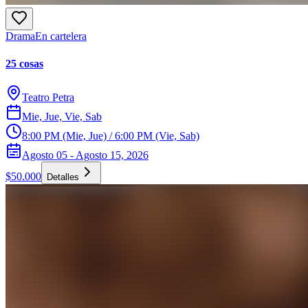
Drama
En cartelera
25 cosas
Teatro Petra
Mie, Jue, Vie, Sab
8:00 PM (Mie, Jue) / 6:00 PM (Vie, Sab)
Agosto 05 - Agosto 15, 2026
$50.000
Detalles