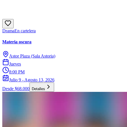
Drama
En cartelera
Materia oscura
Astor Plaza (Sala Astoria)
Jueves
8:00 PM
Julio 9 - Agosto 13, 2026
Desde $68.000
Detalles