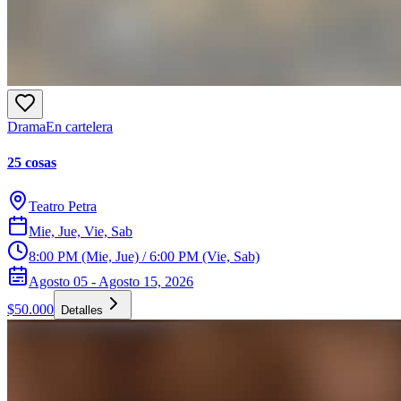
Drama
En cartelera
25 cosas
Teatro Petra
Mie, Jue, Vie, Sab
8:00 PM (Mie, Jue) / 6:00 PM (Vie, Sab)
Agosto 05 - Agosto 15, 2026
$50.000
Detalles