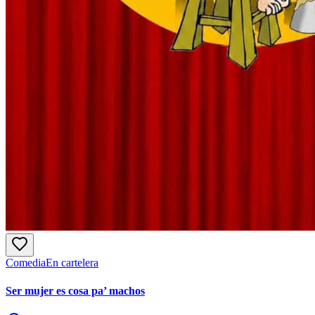
Comedia
En cartelera
Ser mujer es cosa pa’ machos