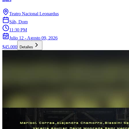
Teatro Nacional Leonardus
Sáb, Dom
11:30 PM
Julio 12 - Agosto 09, 2026
$45.000
Detalles