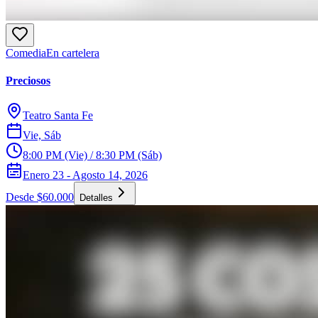
Comedia
En cartelera
Preciosos
Teatro Santa Fe
Vie, Sáb
8:00 PM (Vie) / 8:30 PM (Sáb)
Enero 23 - Agosto 14, 2026
Desde $60.000
Detalles