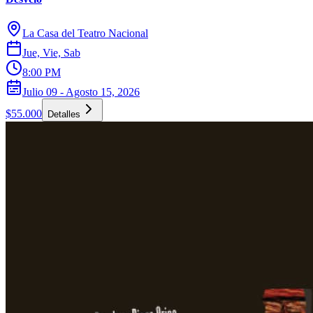
La Casa del Teatro Nacional
Jue, Vie, Sab
8:00 PM
Julio 09 - Agosto 15, 2026
$55.000
Detalles