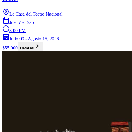
La Casa del Teatro Nacional
Jue, Vie, Sab
8:00 PM
Julio 09 - Agosto 15, 2026
$55.000
Detalles