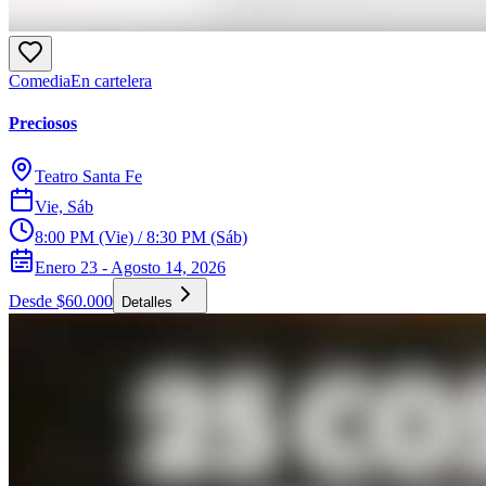
Comedia
En cartelera
Preciosos
Teatro Santa Fe
Vie, Sáb
8:00 PM (Vie) / 8:30 PM (Sáb)
Enero 23 - Agosto 14, 2026
Desde $60.000
Detalles