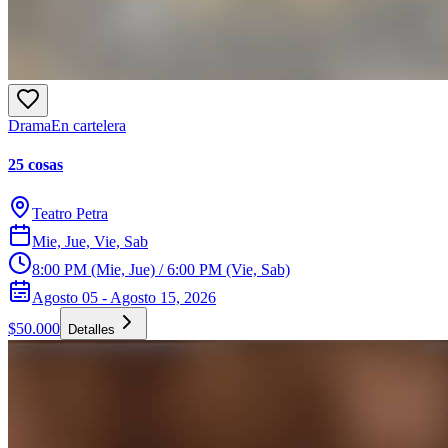
Drama
En cartelera
25 cosas
Teatro Petra
Mie, Jue, Vie, Sab
8:00 PM (Mie, Jue) / 6:00 PM (Vie, Sab)
Agosto 05 - Agosto 15, 2026
$50.000
Detalles