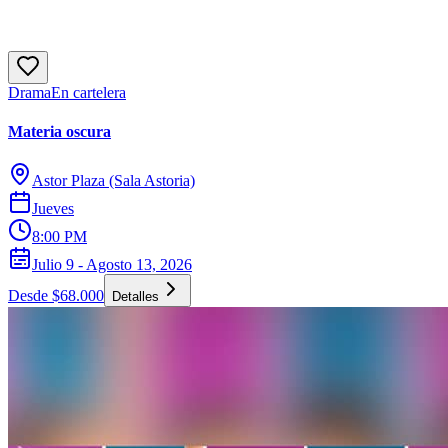
Drama
En cartelera
Materia oscura
Astor Plaza (Sala Astoria)
Jueves
8:00 PM
Julio 9 - Agosto 13, 2026
Desde $68.000
Detalles