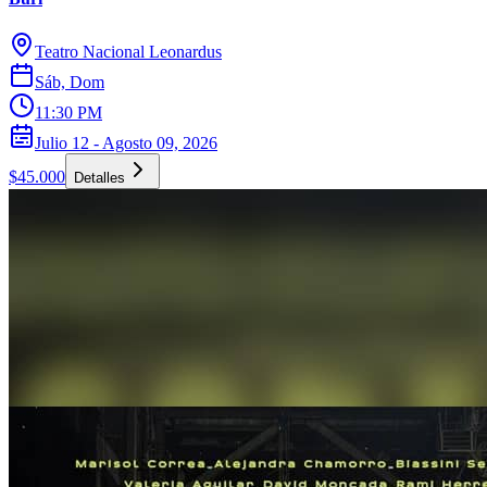
Teatro Nacional Leonardus
Sáb, Dom
11:30 PM
Julio 12 - Agosto 09, 2026
$45.000
Detalles