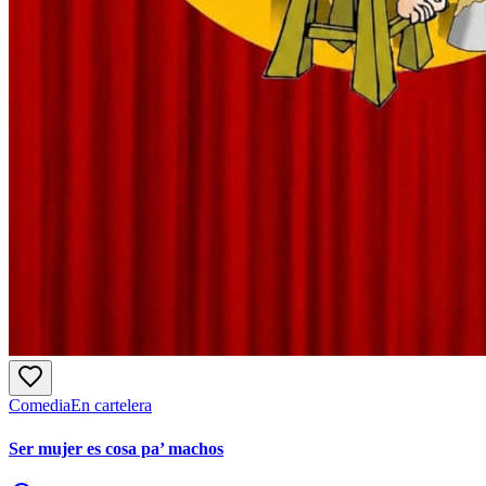
Comedia
En cartelera
Ser mujer es cosa pa’ machos