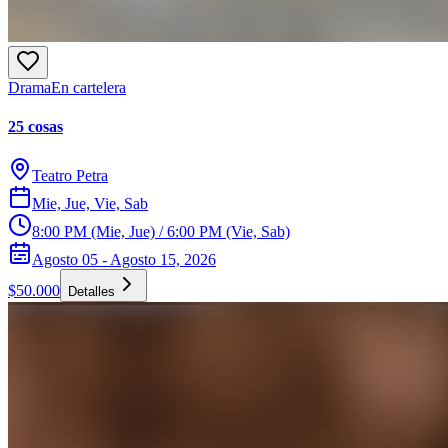
Drama
En cartelera
25 cosas
Teatro Petra
Mie, Jue, Vie, Sab
8:00 PM (Mie, Jue) / 6:00 PM (Vie, Sab)
Agosto 05 - Agosto 15, 2026
$50.000
Detalles