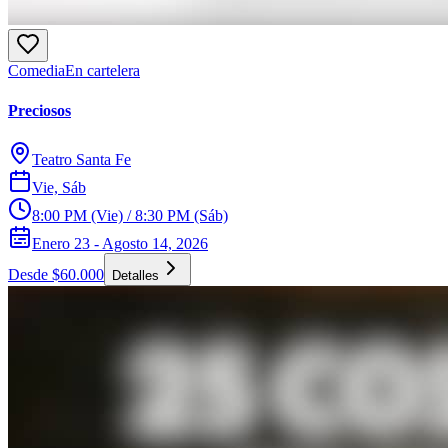
Comedia
En cartelera
Preciosos
Teatro Santa Fe
Vie, Sáb
8:00 PM (Vie) / 8:30 PM (Sáb)
Enero 23 - Agosto 14, 2026
Desde $60.000
Detalles