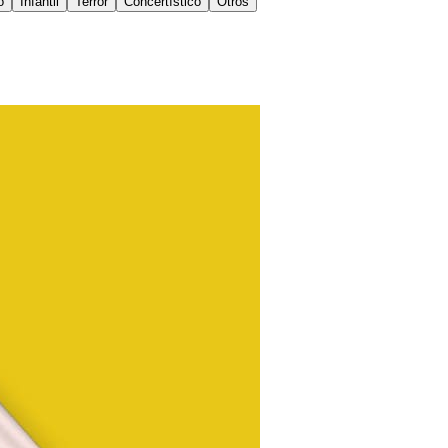
o
Infantil
Terror
Concertístico
Otros