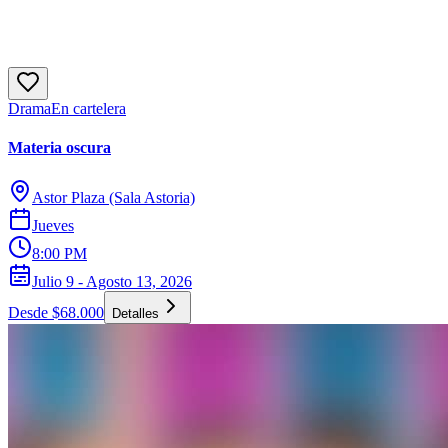
Drama
En cartelera
Materia oscura
Astor Plaza (Sala Astoria)
Jueves
8:00 PM
Julio 9 - Agosto 13, 2026
Desde $68.000
Detalles