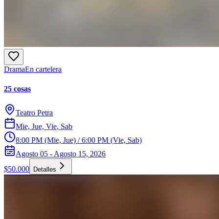
Drama
En cartelera
25 cosas
Teatro Petra
Mie, Jue, Vie, Sab
8:00 PM (Mie, Jue) / 6:00 PM (Vie, Sab)
Agosto 05 - Agosto 15, 2026
$50.000
Detalles