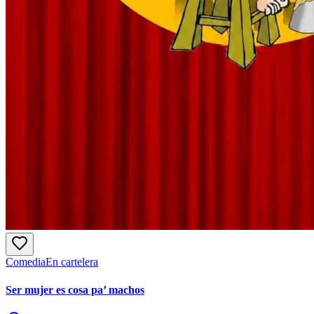
Comedia
En cartelera
Ser mujer es cosa pa’ machos