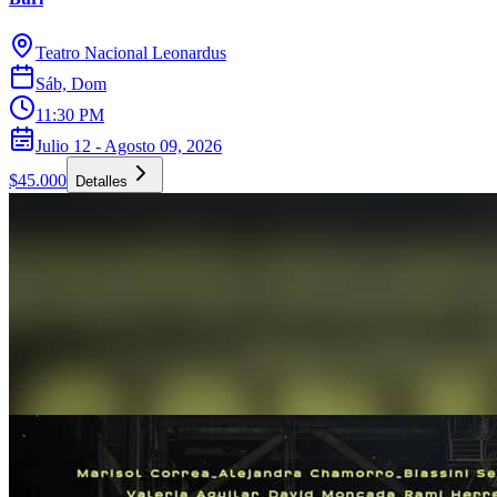
Teatro Nacional Leonardus
Sáb, Dom
11:30 PM
Julio 12 - Agosto 09, 2026
$45.000
Detalles