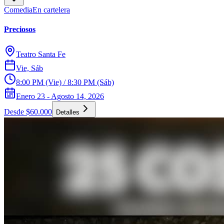
Comedia
En cartelera
Preciosos
Teatro Santa Fe
Vie, Sáb
8:00 PM (Vie) / 8:30 PM (Sáb)
Enero 23 - Agosto 14, 2026
Desde $60.000
Detalles