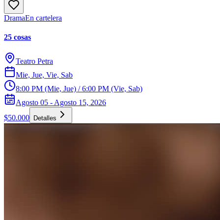
Drama
En cartelera
25 cosas
Teatro Petra
Mie, Jue, Vie, Sab
8:00 PM (Mie, Jue) / 6:00 PM (Vie, Sab)
Agosto 05 - Agosto 15, 2026
$50.000
Detalles