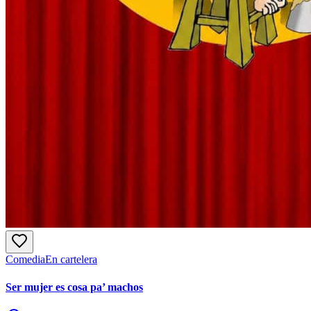
Comedia
En cartelera
Ser mujer es cosa pa’ machos