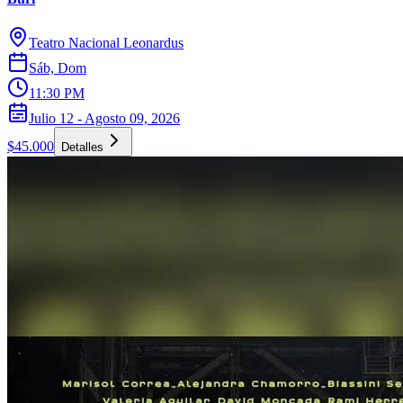
Teatro Nacional Leonardus
Sáb, Dom
11:30 PM
Julio 12 - Agosto 09, 2026
$45.000
Detalles