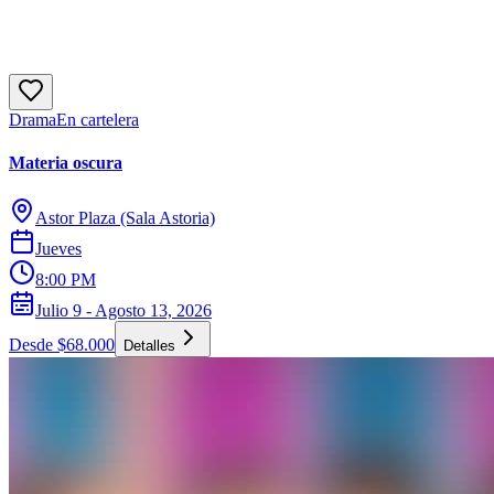
Drama
En cartelera
Materia oscura
Astor Plaza (Sala Astoria)
Jueves
8:00 PM
Julio 9 - Agosto 13, 2026
Desde $68.000
Detalles