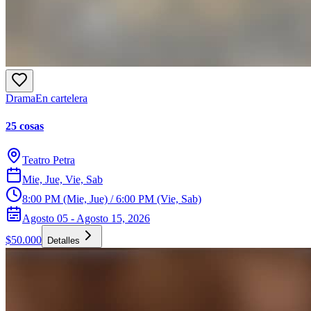
Drama
En cartelera
25 cosas
Teatro Petra
Mie, Jue, Vie, Sab
8:00 PM (Mie, Jue) / 6:00 PM (Vie, Sab)
Agosto 05 - Agosto 15, 2026
$50.000
Detalles