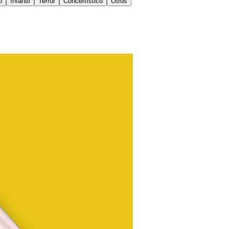
o
Infantil
Terror
Concertístico
Otros