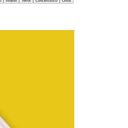
o
Infantil
Terror
Concertístico
Otros